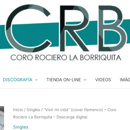
DISCOGRAFÍA
TIENDA ON-LINE
VIDEOS
IMÁ
"Vivir
Inicio
/
Singles
/ “Vivir mi vida” (cover flamenco) – Coro
Rociero La Borriquita – Descarga digital.
mi
vida"
Singles