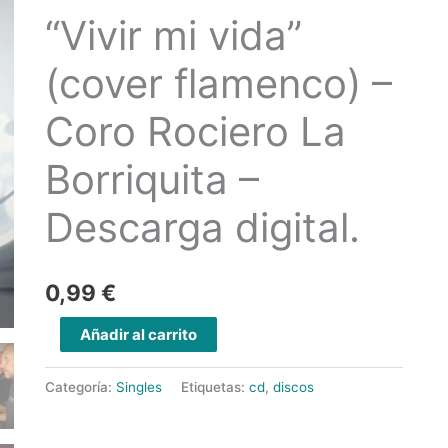
(cover
“Vivir mi vida”
flamenco)
-
(cover flamenco) –
Coro
Coro Rociero La
Rociero
La
Borriquita –
Borriquita
-
Descarga digital.
Descarga
digital.
cantidad
0,99
€
Añadir al carrito
Categoría:
Singles
Etiquetas:
cd
,
discos