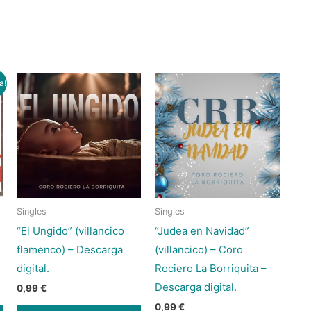
a!
Singles
Singles
“El Ungido” (villancico
“Judea en Navidad”
flamenco) – Descarga
(villancico) – Coro
digital.
Rociero La Borriquita –
Descarga digital.
0,99
€
0,99
€