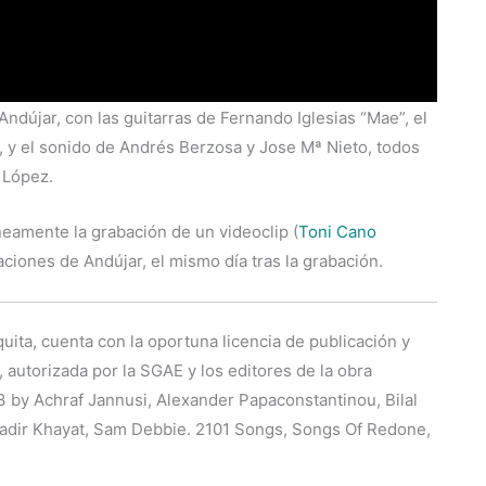
ndújar, con las guitarras de Fernando Iglesias “Mae”, el
, y el sonido de Andrés Berzosa y Jose Mª Nieto, todos
 López.
neamente la grabación de un videoclip (
Toni Cano
zaciones de Andújar, el mismo día tras la grabación.
quita, cuenta con la oportuna licencia de publicación y
, autorizada por la SGAE y los editores de la obra
013 by Achraf Jannusi, Alexander Papaconstantinou, Bilal
Nadir Khayat, Sam Debbie. 2101 Songs, Songs Of Redone,