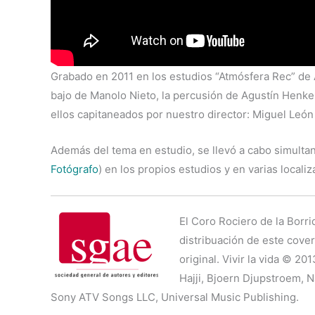
Grabado en 2011 en los estudios “Atmósfera Rec” de A
bajo de Manolo Nieto, la percusión de Agustín Henke
ellos capitaneados por nuestro director: Miguel León
Además del tema en estudio, se llevó a cabo simulta
Fotógrafo
) en los propios estudios y en varias locali
El Coro Rociero de la Borri
distribuación de este cover
original. Vivir la vida © 2
Hajji, Bjoern Djupstroem, 
Sony ATV Songs LLC, Universal Music Publishing.