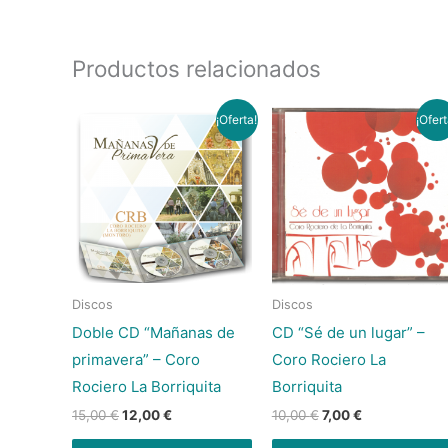
Productos relacionados
El
El
El
El
¡Oferta!
¡Ofert
precio
precio
precio
precio
original
actual
original
actual
era:
es:
era:
es:
15,00 €.
12,00 €.
10,00 €.
7,00 €.
Discos
Discos
Doble CD “Mañanas de
CD “Sé de un lugar” –
primavera” – Coro
Coro Rociero La
Rociero La Borriquita
Borriquita
15,00
€
12,00
€
10,00
€
7,00
€