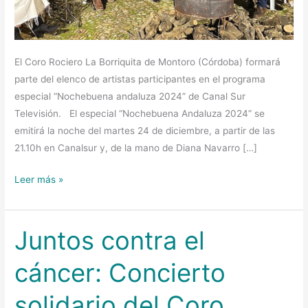
El Coro Rociero La Borriquita de Montoro (Córdoba) formará
parte del elenco de artistas participantes en el programa
especial “Nochebuena andaluza 2024” de Canal Sur
Televisión. El especial “Nochebuena Andaluza 2024” se
emitirá la noche del martes 24 de diciembre, a partir de las
21.10h en Canalsur y, de la mano de Diana Navarro […]
Leer más »
Juntos contra el
Juntos
contra
cáncer: Concierto
el
cáncer:
solidario del Coro
Concierto