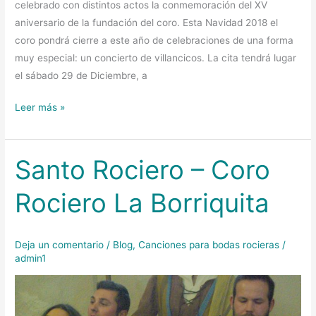
celebrado con distintos actos la conmemoración del XV
aniversario de la fundación del coro. Esta Navidad 2018 el
coro pondrá cierre a este año de celebraciones de una forma
muy especial: un concierto de villancicos. La cita tendrá lugar
el sábado 29 de Diciembre, a
Leer más »
Santo Rociero – Coro
Santo
Rociero
Rociero La Borriquita
–
Coro
Rociero
Deja un comentario
/
Blog
,
Canciones para bodas rocieras
/
La
admin1
Borriquita