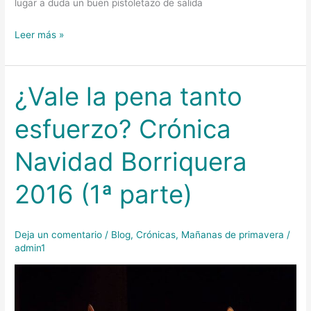
lugar a duda un buen pistoletazo de salida
Leer más »
¿Vale la pena tanto
¿Vale
la
esfuerzo? Crónica
pena
tanto
Navidad Borriquera
esfuerzo?
Crónica
2016 (1ª parte)
Navidad
Borriquera
2016
Deja un comentario
/
Blog
,
Crónicas
,
Mañanas de primavera
/
(1ª
admin1
parte)