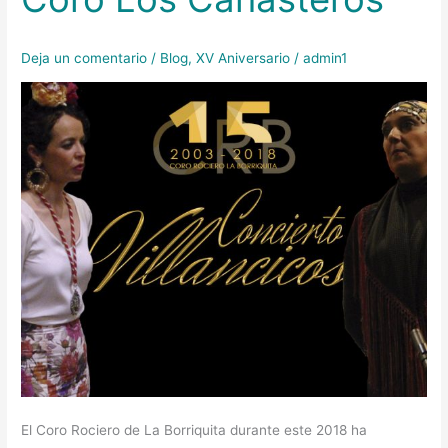
y
Coro
Deja un comentario
/
Blog
,
XV Aniversario
/
admin1
Los
Canasteros
El Coro Rociero de La Borriquita durante este 2018 ha