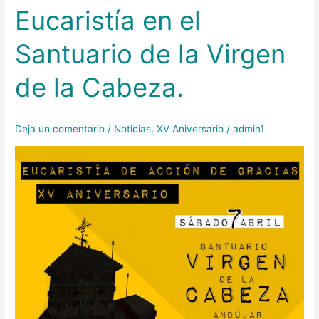
Eucaristía en el
Eucaristía
en
Santuario de la Virgen
el
Santuario
de la Cabeza.
de
la
Virgen
Deja un comentario
/
Noticias
,
XV Aniversario
/
admin1
de
la
Cabeza.