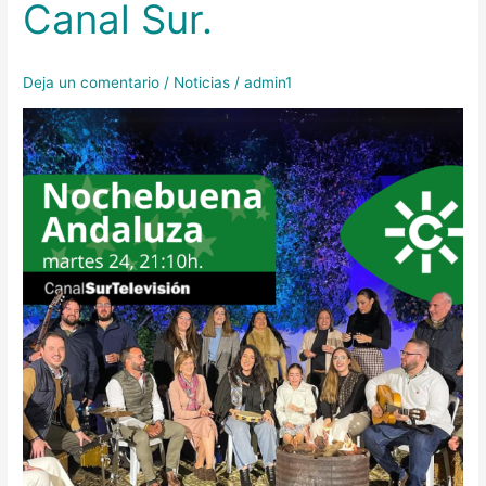
Canal Sur.
“Nochebuena
andaluza
2024”
Deja un comentario
/
Noticias
/
admin1
de
Canal
Sur.