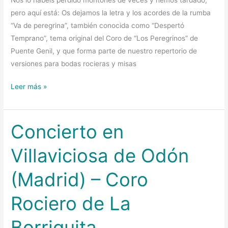
pero aquí está: Os dejamos la letra y los acordes de la rumba
“Va de peregrina”, también conocida como “Despertó
Temprano”, tema original del Coro de “Los Peregrinos” de
Puente Genil, y que forma parte de nuestro repertorio de
versiones para bodas rocieras y misas
Leer más »
Concierto en
Concierto
en
Villaviciosa de Odón
Villaviciosa
de
(Madrid) – Coro
Odón
(Madrid)
Rociero de La
–
Coro
Borriquita.
Rociero