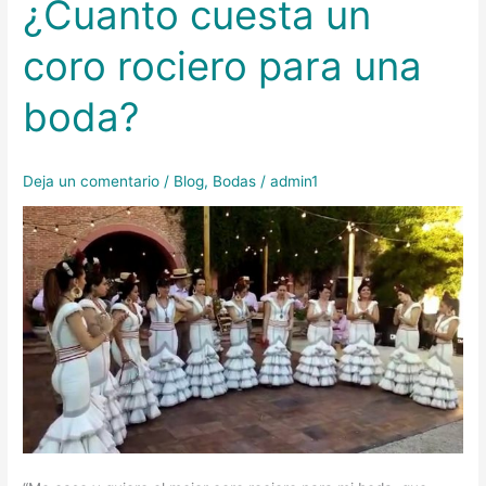
¿Cuanto cuesta un
¿Cuanto
cuesta
coro rociero para una
un
coro
boda?
rociero
para
una
Deja un comentario
/
Blog
,
Bodas
/
admin1
boda?