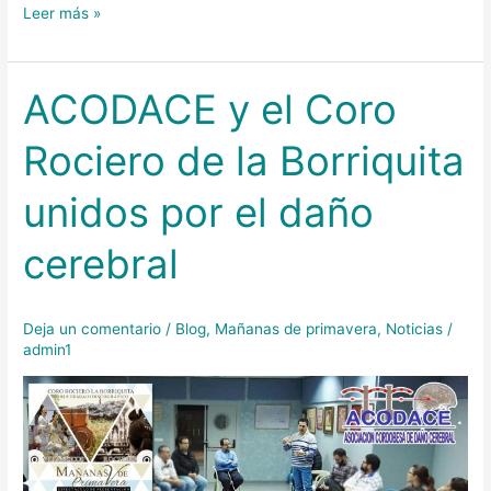
Leer más »
ACODACE y el Coro
ACODACE
y
Rociero de la Borriquita
el
Coro
unidos por el daño
Rociero
de
cerebral
la
Borriquita
unidos
Deja un comentario
/
Blog
,
Mañanas de primavera
,
Noticias
/
por
admin1
el
daño
cerebral