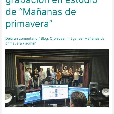
grabación
de “Mañanas de
en
estudio
primavera”
de
“Mañanas
de
Deja un comentario
/
Blog
,
Crónicas
,
Imágenes
,
Mañanas de
primavera”
primavera
/
admin1