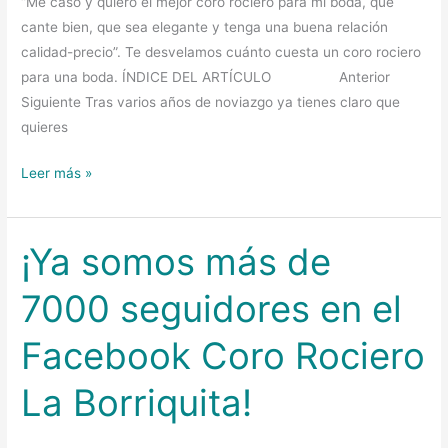
“Me caso y quiero el mejor coro rociero para mi boda, que
cante bien, que sea elegante y tenga una buena relación
calidad-precio”. Te desvelamos cuánto cuesta un coro rociero
para una boda. ÍNDICE DEL ARTÍCULO Anterior
Siguiente Tras varios años de noviazgo ya tienes claro que
quieres
Leer más »
¡Ya somos más de
¡Ya
somos
7000 seguidores en el
más
de
Facebook Coro Rociero
7000
seguidores
La Borriquita!
en
el