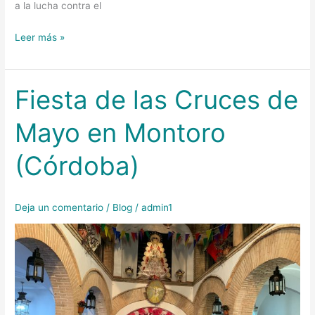
a la lucha contra el
Leer más »
Fiesta de las Cruces de
Fiesta
de
Mayo en Montoro
las
Cruces
(Córdoba)
de
Mayo
en
Deja un comentario
/
Blog
/
admin1
Montoro
(Córdoba)