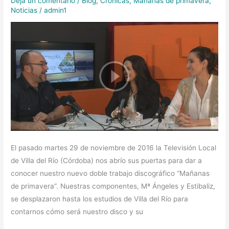
Deja un comentario
/
Blog
,
Crónicas
,
Mañanas de primavera
,
del
Noticias
/
admin1
Rio
TV
El pasado martes 29 de noviembre de 2016 la Televisión Local
de Villa del Río (Córdoba) nos abrío sus puertas para dar a
conocer nuestro nuevo doble trabajo discográfico “Mañanas
de primavera”. Nuestras componentes, Mª Ángeles y Estibaliz,
se desplazaron hasta los estudios de Villa del Río para
contarnos cómo será nuestro disco y su