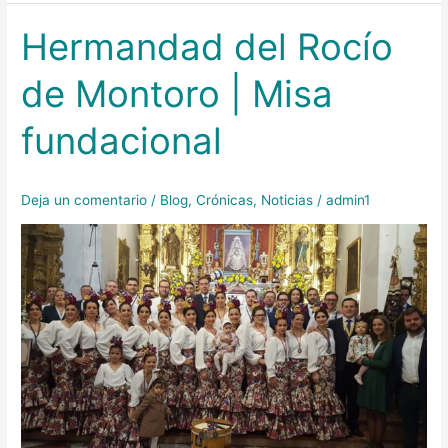
Hermandad del Rocío
Hermandad
del
de Montoro | Misa
Rocío
de
fundacional
Montoro
|
Misa
Deja un comentario
/
Blog
,
Crónicas
,
Noticias
/
admin1
fundacional