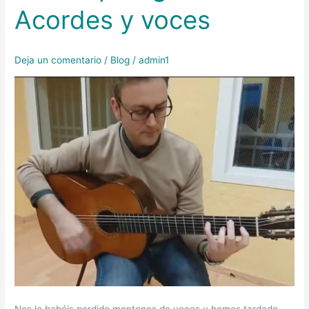
Acordes y voces
peregrina”
Acordes
y
Deja un comentario
/
Blog
/
admin1
voces
Nos lo habéis perdido montones de veces y hemos tardado,