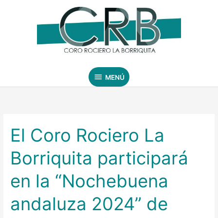
Ir
MENÚ
al
contenido
MENÚ
El Coro Rociero La
El
Coro
Borriquita participará
Rociero
La
en la “Nochebuena
Borriquita
participará
andaluza 2024” de
en
la