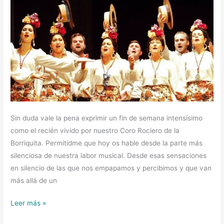
Sin duda vale la pena exprimir un fin de semana intensísimo
como el recién vivido por nuestro Coro Rociero de la
Borriquita. Permitidme que hoy os hable desde la parte más
silenciosa de nuestra labor musical. Desde esas sensaciones
en silencio de las que nos empapamos y percibimos y que van
más allá de un
Leer más »