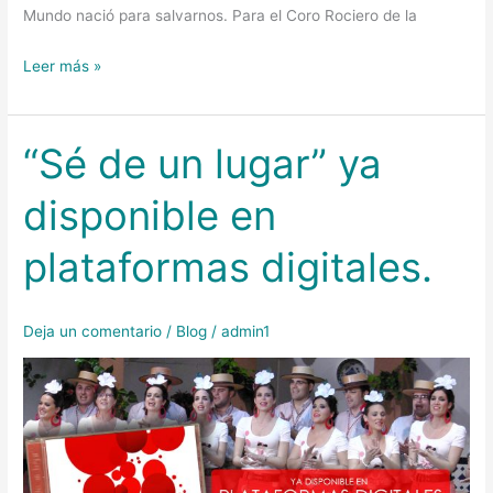
Mundo nació para salvarnos. Para el Coro Rociero de la
Leer más »
“Sé de un lugar” ya
“Sé
de
disponible en
un
lugar”
plataformas digitales.
ya
disponible
en
Deja un comentario
/
Blog
/
admin1
plataformas
digitales.