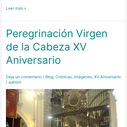
Leer más »
Peregrinación Virgen
Peregrinación
Virgen
de la Cabeza XV
de
la
Aniversario
Cabeza
XV
Aniversario
Deja un comentario
/
Blog
,
Crónicas
,
Imágenes
,
XV Aniversario
/
admin1