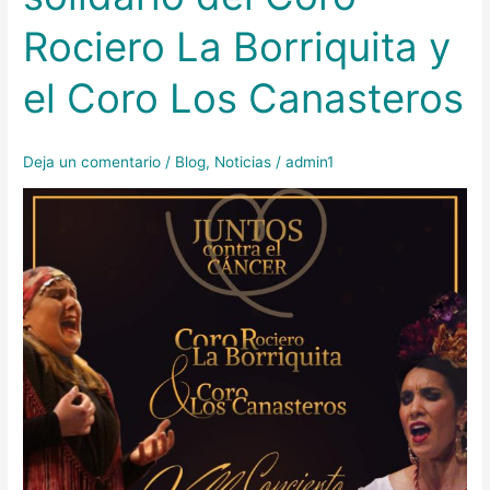
solidario
Rociero La Borriquita y
del
Coro
el Coro Los Canasteros
Rociero
La
Borriquita
Deja un comentario
/
Blog
,
Noticias
/
admin1
y
el
Coro
Los
Canasteros