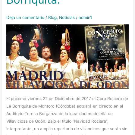
de
La
Deja un comentario
/
Blog
,
Noticias
/
admin1
Borriquita.
El próximo viernes 22 de Diciembre de 2017 el Coro Rociero de
La Borriquita de Montoro (Córdoba) actuará en directo en el
Auditorio Teresa Berganza de la localidad madrileña de
Villaviciosa de Odón. Bajo el título “Navidad Rociera”,
interpretarán, un amplio repertorio de villancicos que serán sin