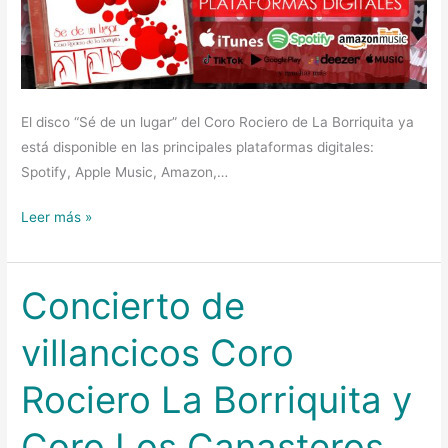
El disco “Sé de un lugar” del Coro Rociero de La Borriquita ya
está disponible en las principales plataformas digitales:
Spotify, Apple Music, Amazon,…​
Leer más »
Concierto de
Concierto
de
villancicos Coro
villancicos
Coro
Rociero La Borriquita y
Rociero
La
Coro Los Canasteros
Borriquita