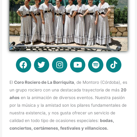
F
T
I
Y
S
T
a
w
n
o
p
i
c
i
s
u
o
k
e
t
t
t
t
t
El
Coro Rociero de La Borriquita
, de Montoro (Córdoba), es
b
t
a
u
i
o
un grupo rociero con una destacada trayectoria de más
20
o
e
g
b
f
k
años
en la animación de diversos eventos. Nuestra pasión
o
r
r
e
y
por la música y la amistad son los pilares fundamentales de
k
a
nuestra existencia, y nos gusta ofrecer un servicio de
m
calidad en todo tipo de ocasiones especiales:
bodas,
conciertos, certámenes, festivales y villancicos.