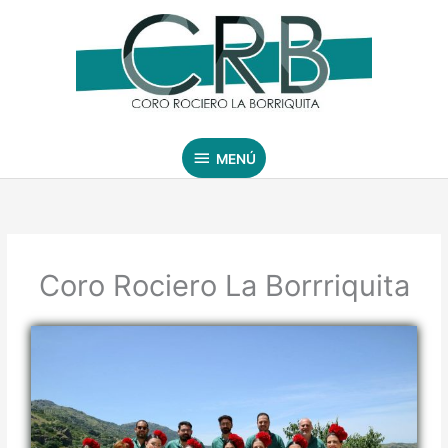
Ir
MENÚ
al
contenido
MENÚ
Coro Rociero La Borrriquita