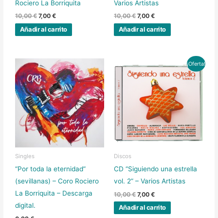
Rociero La Borriquita
Varios Artistas
10,00
€
7,00
€
10,00
€
7,00
€
Añadir al carrito
Añadir al carrito
El
El
¡Oferta!
precio
precio
original
actual
era:
es:
10,00 €.
7,00 €.
Singles
Discos
“Por toda la eternidad”
CD “Siguiendo una estrella
(sevillanas) – Coro Rociero
vol. 2” – Varios Artistas
La Borriquita – Descarga
10,00
€
7,00
€
digital.
Añadir al carrito