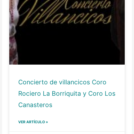
Concierto de villancicos Coro
Rociero La Borriquita y Coro Los
Canasteros
VER ARTÍCULO »