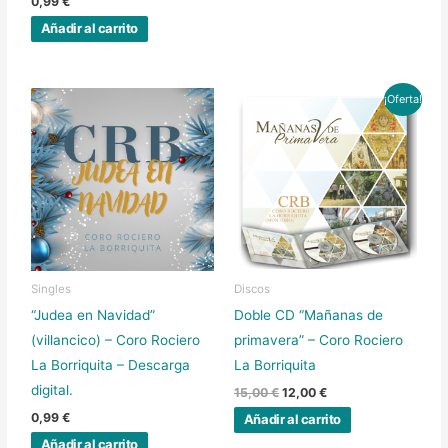
0,99
€
Añadir al carrito
El
El
¡Oferta!
precio
precio
original
actual
era:
es:
15,00 €.
12,00 €.
Singles
Discos
“Judea en Navidad”
Doble CD “Mañanas de
(villancico) – Coro Rociero
primavera” – Coro Rociero
La Borriquita – Descarga
La Borriquita
digital.
15,00
€
12,00
€
0,99
€
Añadir al carrito
Añadir al carrito