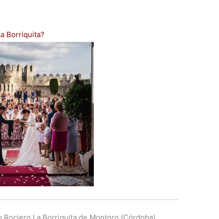
a Borriquita?
 Rociero La Borriquita de Montoro (Córdoba),