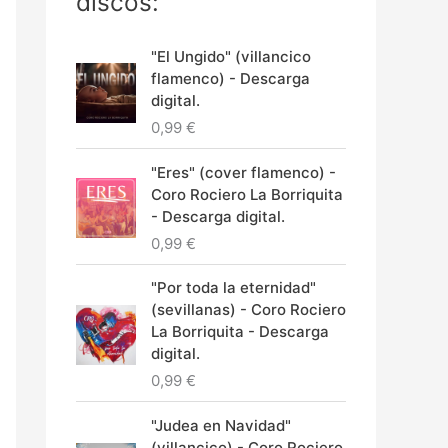
discos:
"El Ungido" (villancico
flamenco) - Descarga
digital.
0,99
€
"Eres" (cover flamenco) -
Coro Rociero La Borriquita
- Descarga digital.
0,99
€
"Por toda la eternidad"
(sevillanas) - Coro Rociero
La Borriquita - Descarga
digital.
0,99
€
"Judea en Navidad"
(villancico) - Coro Rociero