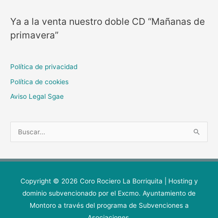
Ya a la venta nuestro doble CD “Mañanas de
primavera”
Política de privacidad
Política de cookies
Aviso Legal Sgae
B
u
s
c
Copyright © 2026
Coro Rociero La Borriquita
| Hosting y
a
dominio subvencionado por el Excmo. Ayuntamiento de
r
Montoro a través del programa de Subvenciones a
p
Asociaciones.