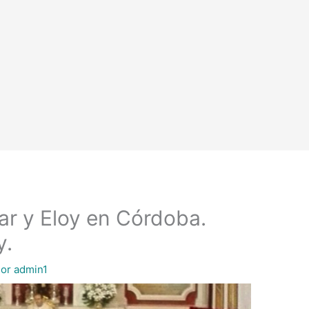
ar y Eloy en Córdoba.
y.
Por
admin1