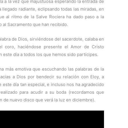
lla a la vez que majustuosa esperando la entrada de
ha llegado radiante, eclipsando todas las miradas, en
ue al ritmo de la Salve Rociera ha dado paso a la
 al Sacramento que han recibido.
Palabra de Dios, sirviéndose del sacerdote, calaba en
 el coro, haciéndose presente el Amor de Cristo
en este día a todos los que hemos sido partícipes.
ma más emotiva que escuchando las palabras de la
acias a Dios por bendecir su relación con Eloy, a
e este día tan especial, e incluso nos ha agradecido
 realizado para acudir a su boda (recordamos que
 de nuevo disco que verá la luz en diciembre).