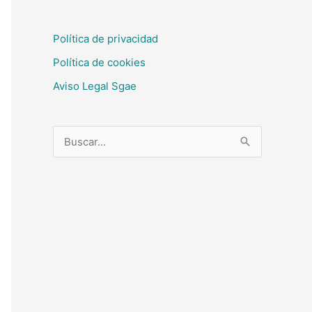
Política de privacidad
Política de cookies
Aviso Legal Sgae
B
u
s
c
a
r
p
o
r