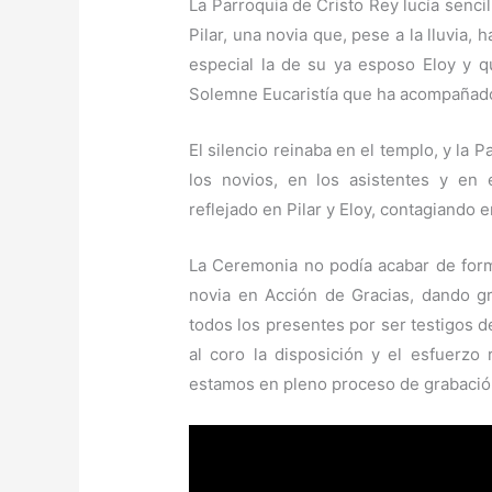
La Parroquia de Cristo Rey lucía senci
Pilar, una novia que, pese a la lluvia, 
especial la de su ya esposo Eloy y q
Solemne Eucaristía que ha acompañado
El silencio reinaba en el templo, y la 
los novios, en los asistentes y en
reflejado en Pilar y Eloy, contagiando 
La Ceremonia no podía acabar de for
novia en Acción de Gracias, dando gr
todos los presentes por ser testigos d
al coro la disposición y el esfuerzo
estamos en pleno proceso de grabación