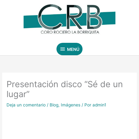
Ir
MENÚ
al
contenido
MENÚ
Presentación disco “Sé de un
lugar”
Deja un comentario
/
Blog
,
Imágenes
/ Por
admin1