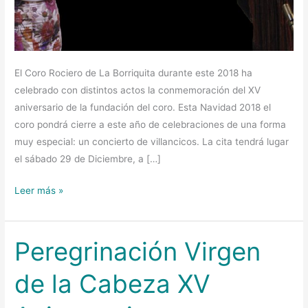
El Coro Rociero de La Borriquita durante este 2018 ha
celebrado con distintos actos la conmemoración del XV
aniversario de la fundación del coro. Esta Navidad 2018 el
coro pondrá cierre a este año de celebraciones de una forma
muy especial: un concierto de villancicos. La cita tendrá lugar
el sábado 29 de Diciembre, a […]
Leer más »
Peregrinación Virgen
Peregrinación
Virgen
de la Cabeza XV
de
la