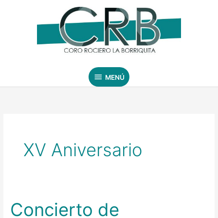
Ir
MENÚ
al
contenido
MENÚ
XV Aniversario
Concierto de
Concierto
de